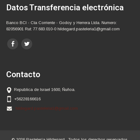
Datos Transferencia electrónica
Banco BCI - Cta Corriente - Godoy y Herrera Ltda. Numero:
82056901 Rut: 77.683.010-0 hildegard.pasteleria1@gmail.com
Contacto
Republica de Israel 1600, Ñuñoa.
+56228166616
hildegard.pasteleria1@gmail.com
© 2026 Pastelería Hildegard , Todos los derechos reservados.