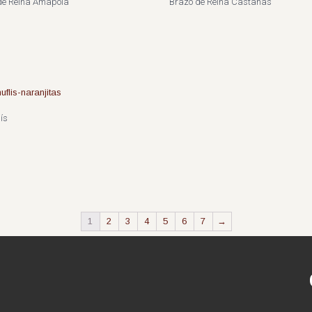
de Reina Amapola
Brazo de Reina Castañas
ís
1
2
3
4
5
6
7
→