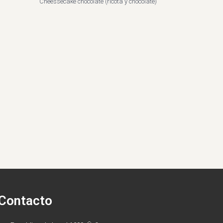
Cheessecake chocolate (ricota y chocolate)
Contacto