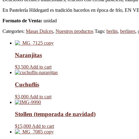
En Pastelería Hildegard es tradición hacerlos en época de fr
Formato de Venta:
unidad
Categories:
Masas Dulces
,
Nuestros productos
Tags:
berlin
,
berlines
,
Naranjitas
$
3,500
Add to cart
Cuchuflís
$
3,000
Add to cart
Stollen (temporada de navidad)
$
15,000
Add to cart