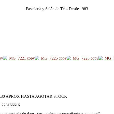
Pastelería y Salón de Té – Desde 1983
1:30 APROX HASTA AGOTAR STOCK
228166616
jar o mermelada de damascos, perfecto acompañante para un café.