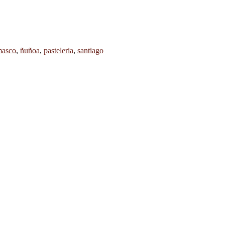
masco
,
ñuñoa
,
pasteleria
,
santiago