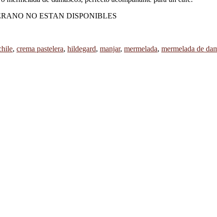
ío, EN VERANO NO ESTAN DISPONIBLES
chile
,
crema pastelera
,
hildegard
,
manjar
,
mermelada
,
mermelada de da