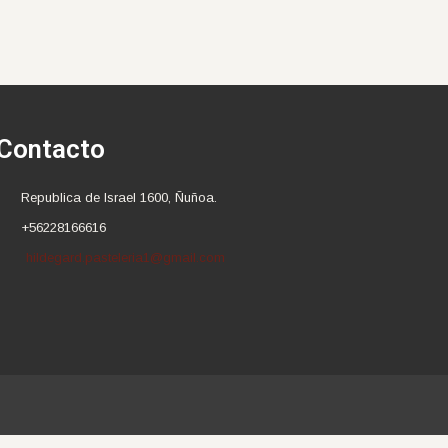
Contacto
Republica de Israel 1600, Ñuñoa.
+56228166616
hildegard.pasteleria1@gmail.com