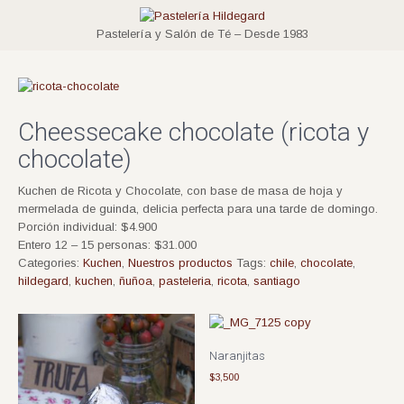
Pastelería y Salón de Té – Desde 1983
Cheessecake chocolate (ricota y
chocolate)
Kuchen de Ricota y Chocolate, con base de masa de hoja y
mermelada de guinda, delicia perfecta para una tarde de domingo.
Porción individual: $4.900
Entero 12 – 15 personas: $31.000
Categories:
Kuchen
,
Nuestros productos
Tags:
chile
,
chocolate
,
hildegard
,
kuchen
,
ñuñoa
,
pasteleria
,
ricota
,
santiago
Naranjitas
$
3,500